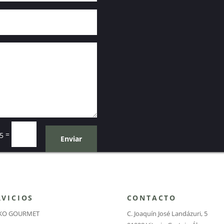
=
15
Enviar
RVICIOS
CONTACTO
IKO GOURMET
C. Joaquín José Landázuri, 5