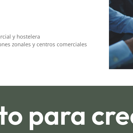
ial y hostelera
iones zonales y centros comerciales
to para cr