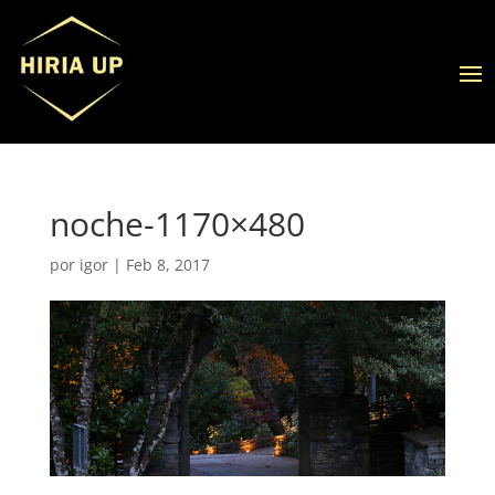
noche-1170×480
por
igor
|
Feb 8, 2017