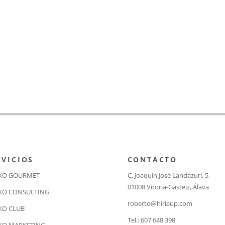
RVICIOS
CONTACTO
IKO GOURMET
C. Joaquín José Landázuri, 5
01008 Vitoria-Gasteiz, Álava
IKO CONSULTING
roberto@hiriaup.com
KO CLUB
Tel.: 607 648 398
KO MARKETING