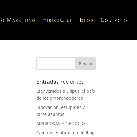
ko Marketing
HirikoClub
Blog
Contacto
Entradas recientes
Bienvenidos a Liliput, el país
de los emprendedores
Innovación, estupidez y
otros asuntos
MARIPOSAS Y NEGOCIO
Campus enoturismo de Rioja