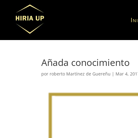
In
Añada conocimiento
por
roberto Martínez de Guereñu
|
Mar 4, 201