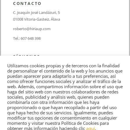
CONTACTO
C. Joaquín José Landázuri, 5
01008 Vitoria-Gasteiz, Álava
roberto@hiriaup.com
Tel.: 607 648 398
SÍGUENOS
Utilizamos cookies propias y de terceros con la finalidad
de personalizar el contenido de la web y los anuncios que
puedan aparecer para adaptarlo a tus preferencias, así
como ofrecer funciones sociales y analizar el tráfico de la
web. Además, compartimos información sobre el uso que
haga del sitio web con nuestros colaboradores de redes
Aviso Legal
sociales, publicidad y análisis web, quienes pueden
combinarla con otra información que les haya
proporcionado o que hayan recopilado a partir del uso
Política de cookies
que haya hecho de sus servicios. Igualmente, puedes
modificar tus opciones de consentimiento en cualquier
momento y visitar nuestra Política de Cookies para
Política de privacidad
obtener más información haciendo clic
aquí
.