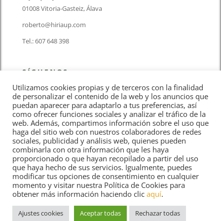
01008 Vitoria-Gasteiz, Álava
roberto@hiriaup.com
Tel.: 607 648 398
SÍGUENOS
Utilizamos cookies propias y de terceros con la finalidad
de personalizar el contenido de la web y los anuncios que
puedan aparecer para adaptarlo a tus preferencias, así
como ofrecer funciones sociales y analizar el tráfico de la
web. Además, compartimos información sobre el uso que
haga del sitio web con nuestros colaboradores de redes
Aviso Legal
sociales, publicidad y análisis web, quienes pueden
combinarla con otra información que les haya
proporcionado o que hayan recopilado a partir del uso
Política de cookies
que haya hecho de sus servicios. Igualmente, puedes
modificar tus opciones de consentimiento en cualquier
momento y visitar nuestra Política de Cookies para
Política de privacidad
obtener más información haciendo clic
aquí
.
Ajustes cookies
Aceptar todas
Rechazar todas
Copyright ©2023. Todos los derechos reservados.